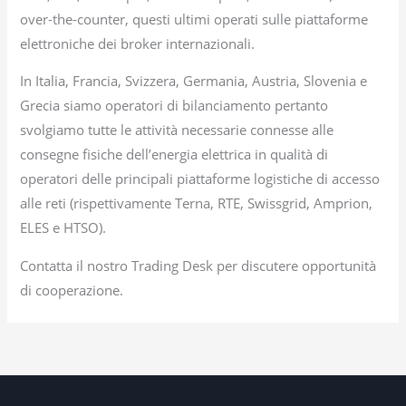
over-the-counter, questi ultimi operati sulle piattaforme
elettroniche dei broker internazionali.
In Italia, Francia, Svizzera, Germania, Austria, Slovenia e
Grecia siamo operatori di bilanciamento pertanto
svolgiamo tutte le attività necessarie connesse alle
consegne fisiche dell’energia elettrica in qualità di
operatori delle principali piattaforme logistiche di accesso
alle reti (rispettivamente Terna, RTE, Swissgrid, Amprion,
ELES e HTSO).
Contatta il nostro Trading Desk per discutere opportunità
di cooperazione.