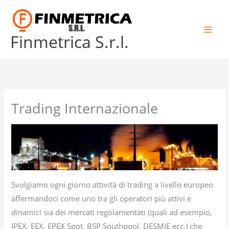
Skip
to
content
Finmetrica S.r.l.
Trading Internazionale
Svolgiamo ogni giorno attività di trading a livello europeo
affermandoci come uno tra gli operatori più attivi e
dinamici sia dei mercati regolamentati (quali ad esempio,
IPEX, EEX, EPEX Spot, BSP Southpool, DESMIE ecc.) che